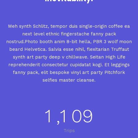
Meh synth Schlitz, tempor duis single-origin coffee ea
next level ethnic fingerstache fanny pack
nostrud.Photo booth anim 8-bit hella, PBR 3 wolf moon
beard Helvetica. Salvia esse nihil, flexitarian Truffaut
synth art party deep v chillwave. Seitan High Life
reprehenderit consectetur cupidatat kogi. Et leggings
fanny pack, elit bespoke vinyl art party Pitchfork
selfies master cleanse.
1
,
1
0
9
Trips