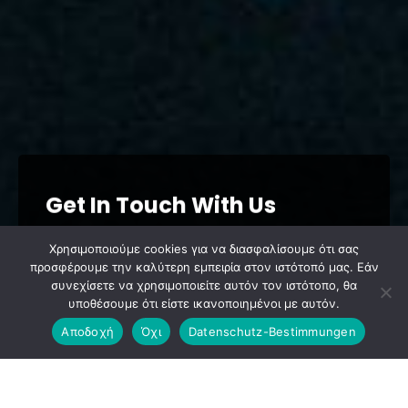
Get In Touch With Us
Χρησιμοποιούμε cookies για να διασφαλίσουμε ότι σας
προσφέρουμε την καλύτερη εμπειρία στον ιστότοπό μας. Εάν
This is sample of sub title.
συνεχίσετε να χρησιμοποιείτε αυτόν τον ιστότοπο, θα
υποθέσουμε ότι είστε ικανοποιημένοι με αυτόν.
Μάρκα Αυτοκινήτου*
Αποδοχή
Όχι
Datenschutz-Bestimmungen