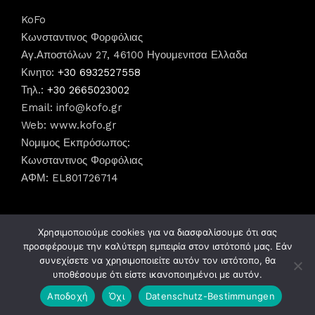
KoFo
Κωνσταντινος Φορφόλιας
Αγ.Αποστόλων 27, 46100 Ηγουμενιτσα Ελλαδα
Κινητο:
+30 6932527558
Τηλ.:
+30 2665023002
Email:
info@kofo.gr
Web: www.kofo.gr
Νομιμος Εκπρόσωπος:
Κωνσταντινος Φορφόλιας
ΑΦΜ: EL801726714
Χρησιμοποιούμε cookies για να διασφαλίσουμε ότι σας
προσφέρουμε την καλύτερη εμπειρία στον ιστότοπό μας. Εάν
συνεχίσετε να χρησιμοποιείτε αυτόν τον ιστότοπο, θα
υποθέσουμε ότι είστε ικανοποιημένοι με αυτόν.
© Copyright DonDigital 2023
Αποδοχή
Όχι
Datenschutz-Bestimmungen