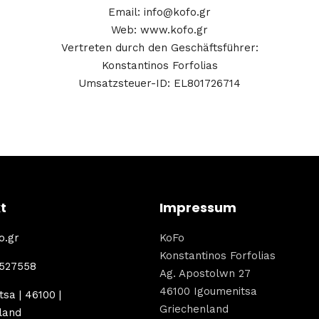
Email:
info@kofo.gr
Web: www.kofo.gr
Vertreten durch den Geschäftsführer:
Konstantinos Forfolias
Umsatzsteuer-ID: EL801726714
t
Impressum
o.gr
KoFo
Konstantinos Forfolias
2527558
Ag. Apostolwn 27
46100 Igoumenitsa
sa | 46100 |
Griechenland
land