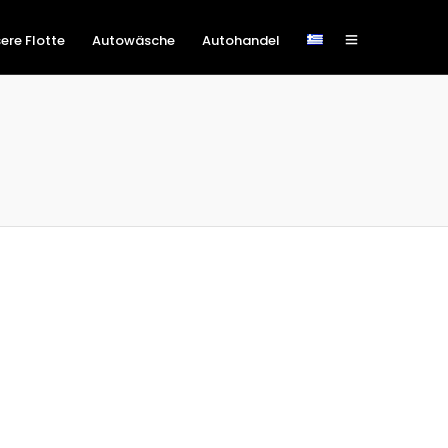
ere Flotte
Autowäsche
Autohandel