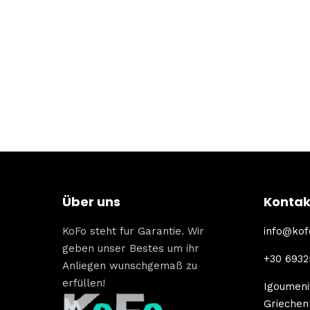
Über uns
Kontak
KoFo steht fur Garantie. Wir
info@kof
geben unser Bestes um ihr
+30 693
Anliegen wunschgemaß zu
erfüllen!
Igoumenit
Griechen