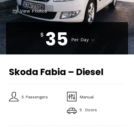
View Photos
35
$
Per Day
Skoda Fabia – Diesel
5 Passengers
Manual
5 Doors