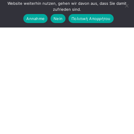
Website weiterhin nutzen, gehen wir davon aus, dass Sie damit
KoFo steht fur Garantie. Wir geben unser Bestes um
zufrieden sind.
ihr Anliegen wunschgemaß zu erfüllen!
Annahme
Nein
Πολιτική Απορρήτου
Kontakt
info@kofo.gr
+30 6932527558
Igoumenitsa | 46100 | Griechenland
Mo – Sa 09.00 – 16.00 Uhr
Sonntag geschlossen